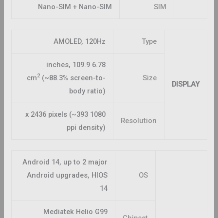
Nano-SIM + Nano-SIM
SIM
AMOLED, 120Hz
Type
6.78 inches, 109.9
2
cm
(~88.3% screen-to-
Size
DISPLAY
body ratio)
1080 x 2436 pixels (~393
Resolution
ppi density)
Android 14, up to 2 major
Android upgrades, HIOS
OS
14
Mediatek Helio G99
Chipset