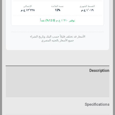
القسط الشهري
نسبة الفائدة
الإجمالي
١٢٬٢٢٨ ج.م
12%
١٬٠١٩ ج.م
توفير ١٬٣١٠ ج.م (12.0%) نقداً
الأسعار قد تختلف قليلاً حسب البنك وتاريخ الشراء
جميع الأسعار بالجنيه المصري
Description
Additional information
Reviews (0)
Specifications