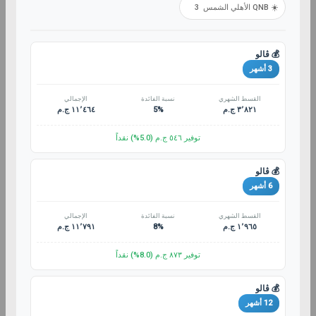
3
☀️ QNB الأهلي الشمس
💰 ڤالو
3 أشهر
القسط الشهري
نسبة الفائدة
الإجمالي
١١٬٤٦٤ ج.م
5%
٣٬٨٢١ ج.م
توفير ٥٤٦ ج.م (5.0%) نقداً
💰 ڤالو
6 أشهر
القسط الشهري
نسبة الفائدة
الإجمالي
١١٬٧٩١ ج.م
8%
١٬٩٦٥ ج.م
توفير ٨٧٣ ج.م (8.0%) نقداً
💰 ڤالو
12 أشهر