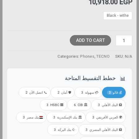
10,918.00
EGP
Black - withe
ADD TO CART
Categories:
Phones
,
TECNO
SKU:
N/A
خطط التقسيط المتاحة
📊
2
📞 اتصل الآن
2
🛡️ أمان
3
💳 سهولة
3
💰 ڤالو
3
🏢 HSBC
6
🏛️ CIB
3
🏦 البنك الأهلي
3
بنك مصر
3
🏛️ بنك الإسكندرية
3
🌍 العربي الأفريقي
3
☪️ بنك البركة
3
🏦 البنك الأهلي المصري