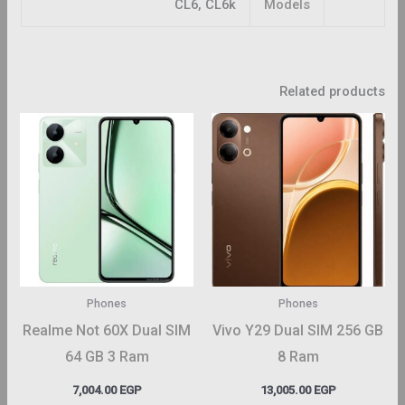
CL6, CL6k
Models
Related products
This
This
roduct
product
has
has
ltiple
multiple
riants.
variants.
The
The
ptions
options
may
may
Phones
Phones
be
be
Realme Not 60X Dual SIM
Vivo Y29 Dual SIM 256 GB
hosen
chosen
64 GB 3 Ram
8 Ram
on
on
7,004.00
EGP
13,005.00
EGP
the
the