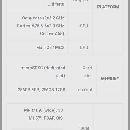
Ultimate
PLATFORM
Octa-core (2×2.2 GHz
Cortex-A76 & 6×2.0 GHz
CPU
Cortex-A55)
Mali-G57 MC2
GPU
microSDXC (dedicated
Card
slot)
slot
MEMORY
256GB 8GB, 256GB 12GB
Internal
50 MP, f/1.9, (wide),
1/1.57″, PDAF, OIS
Dual